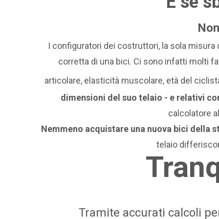
E se 
Non 
I configuratori dei costruttori, la sola misura
corretta di una bici.
Ci sono infatti molti fat
articolare, elasticità muscolare, età del ciclista,
dimensioni del suo telaio - e relativi c
calcolatore a
Nemmeno acquistare una nuova bici della st
telaio differisc
Tranq
Tramite accurati calcoli pe