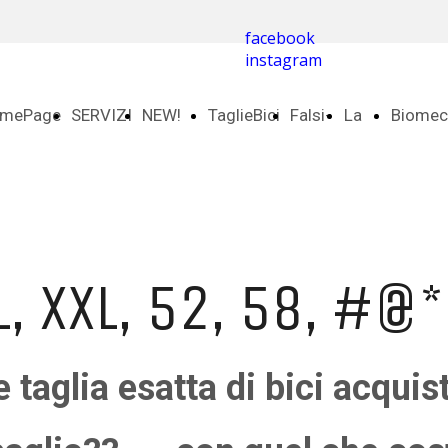
facebook
instagram
mePage
SERVIZI
NEW!
TaglieBici
Falsi-
La
Biomec
e-Bike
Miti
Sella
 L, XXL, 52, 58, #@*,
 taglia esatta di bici acquis