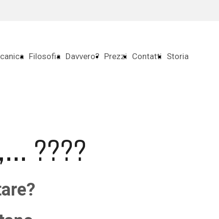
canica
Filosofia
Davvero?
Prezzi
Contatti
Storia
... ????
tare?