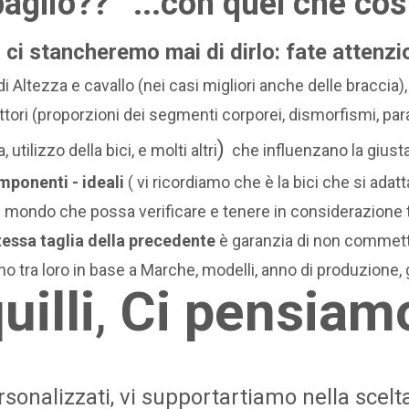
sbaglio??
...con quel che co
ci stancheremo mai di dirlo: fate attenzi
 di Altezza e cavallo (nei casi migliori anche delle braccia)
tori (
proporzioni dei segmenti corporei, dismorfismi, par
)
 utilizzo della bici, e molti altri
che influenzano la giusta
omponenti - ideali
(
vi ricordiamo che è la bici che si adatta 
l mondo che possa verificare e tenere in considerazione t
essa taglia della precedente
è garanzia di non commetter
ono tra loro in base a Marche, modelli, anno di produzione, 
uilli
,
Ci pensiamo
rsonalizzati, vi supportartiamo nella scelt